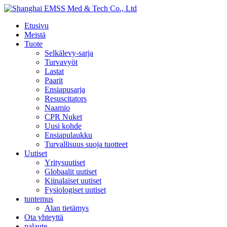
Etusivu
Meistä
Tuote
Selkälevy-sarja
Turvavyöt
Lastat
Paarit
Ensiapusarja
Resuscitators
Naamio
CPR Nuket
Uusi kohde
Ensiapulaukku
Turvallisuus suoja tuotteet
Uutiset
Yritysuutiset
Globaalit uutiset
Kiinalaiset uutiset
Fysiologiset uutiset
tuntemus
Alan tietämys
Ota yhteyttä
palaute