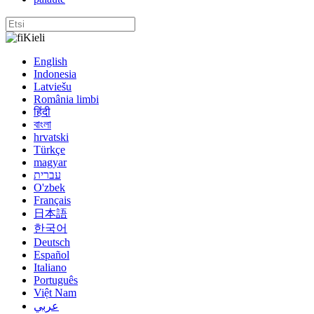
Kieli
English
Indonesia
Latviešu
România limbi
हिंदी
বাংলা
hrvatski
Türkçe
magyar
עברית
O'zbek
Français
日本語
한국어
Deutsch
Español
Italiano
Português
Việt Nam
عربي