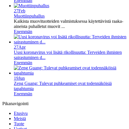
Enemmän
27
Feb
Muottiinpuhallus
Kaikista muovituotteiden valmistuksessa käytettävistä raaka-
aineista puhalletut muovit ...
Enemmän
27
Apr
Uusi koronavirus voi lisätä rikollisuutta: Terveiden ihmisten
sairastuminen d...
Enemmän
19
Jun
Zeng Guang: Tulevat puhkeamiset ovat todennäköisiä
tapahtumia
Enemmän
Pikanavigointi
Etusivu
Meistä
Tuote
Uutiset