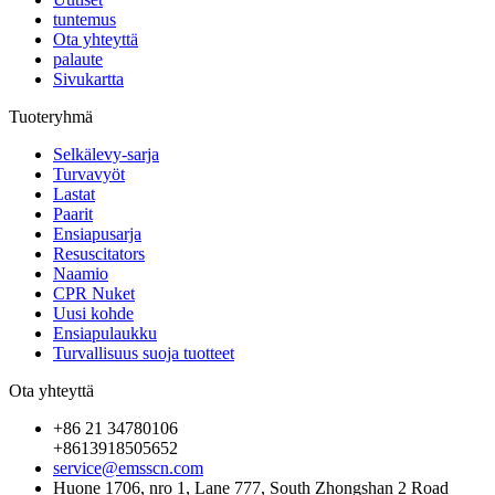
tuntemus
Ota yhteyttä
palaute
Sivukartta
Tuoteryhmä
Selkälevy-sarja
Turvavyöt
Lastat
Paarit
Ensiapusarja
Resuscitators
Naamio
CPR Nuket
Uusi kohde
Ensiapulaukku
Turvallisuus suoja tuotteet
Ota yhteyttä
+86 21 34780106
+8613918505652
service@emsscn.com
Huone 1706, nro 1, Lane 777, South Zhongshan 2 Road