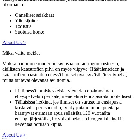
ulkomailla.
Onnelliset asiakkaat
Ylin sijoitus
Todistus
Suotuisa korko
About Us >
Miksi valita meidät
Vaikka nautimme modernin sivilisaation auringonpaisteesta,
äkillisten katastrofien pilvi on myös viipyvä. Hätätilanteiden ja
katastrofien haasteiden edessä ihmiset ovat syvästi järkyttyneitä,
mutta tuntevat olevansa avuttomia.
Liittimessä ihmiskeskeisiä, vieraiden ensimmäinen
eheyspalvelun periaate, menetelmä tehdä asioita huolellisesti.
Tällaisissa hetkinä, jos ihmiset on varustettu ensiapusta
koskevilla perustiedolla, ryhdy joitain toimenpiteitä ja
kääntyvät etsimään apua sellaisilta 120-vuotiailta
ensiapujärjestöiltä, ​​he voivat pelastaa hengen tai ainakin
lieventää potilaan kipua.
About Us >