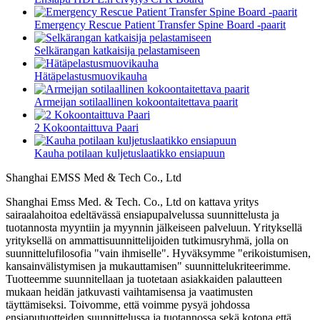
Emergency Rescue Patient Transfer Spine Board -paarit
Selkärangan katkaisija pelastamiseen
Hätäpelastusmuovikauha
Armeijan sotilaallinen kokoontaitettava paarit
2 Kokoontaittuva Paari
Kauha potilaan kuljetuslaatikko ensiapuun
Shanghai EMSS Med & Tech Co., Ltd
Shanghai Emss Med. & Tech. Co., Ltd on kattava yritys
sairaalahoitoa edeltävässä ensiapupalvelussa suunnittelusta ja
tuotannosta myyntiin ja myynnin jälkeiseen palveluun. Yrityksellä
yrityksellä on ammattisuunnittelijoiden tutkimusryhmä, jolla on
suunnittelufilosofia "vain ihmiselle". Hyväksymme "erikoistumisen,
kansainvälistymisen ja mukauttamisen" suunnittelukriteerimme.
Tuotteemme suunnitellaan ja tuotetaan asiakkaiden palautteen
mukaan heidän jatkuvasti vaihtamisensa ja vaatimusten
täyttämiseksi. Toivomme, että voimme pysyä johdossa
ensiaputuotteiden suunnittelussa ja tuotannossa sekä kotona että