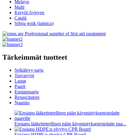
Melayu
Malti
Kreyòl Ayisyen
Català
Srbija jezik (latinica)
Tärkeimmät tuotteet
Selkälevy-sarja
Turvavyöt
Lastat
Paarit
Ensiapusarja
Resuscitators
Naamio
Ensiapu lääketieteellisen pään käynnistyksenestolaite paa...
Ensiapu HDPE:n elvytys CPR Board