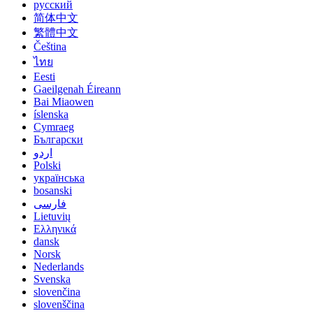
русский
简体中文
繁體中文
Čeština
ไทย
Eesti
Gaeilgenah Éireann
Bai Miaowen
íslenska
Cymraeg
Български
اردو
Polski
українська
bosanski
فارسی
Lietuvių
Ελληνικά
dansk
Norsk
Nederlands
Svenska
slovenčina
slovenščina